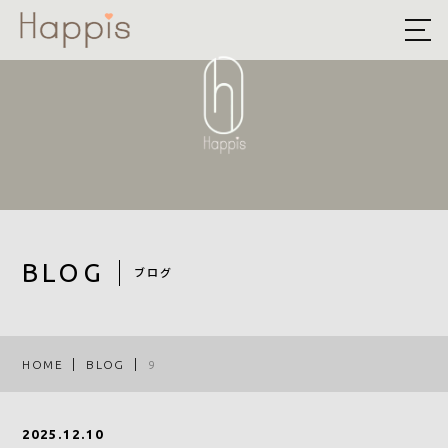
HOME
ABOUT US
予約方法まとめ
STYLE
BLOG
BLOG
ブログ
ACCESS
RECRUIT
HOME
BLOG
9
COMPANY
2025.12.10
ROOF EYE