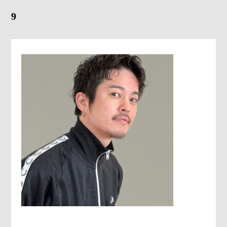
9
Gray Color Value
share salon H
地域特化型マーケティング支援サービス「TOCOYA-トコ
ヤ-」
Happis 英賀保店
079-239-8810
CONTACT