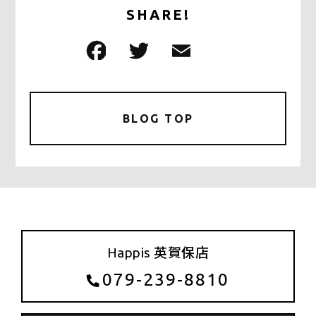
SHARE!
F
T
E
共
a
w
m
有
c
it
ai
e
te
l
BLOG TOP
b
r
o
o
k
Happis 英賀保店
079-239-8810