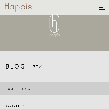
HOME
ABOUT US
予約方法まとめ
STYLE
BLOG
BLOG
ブログ
ACCESS
RECRUIT
HOME
BLOG
19
COMPANY
2025.11.11
ROOF EYE