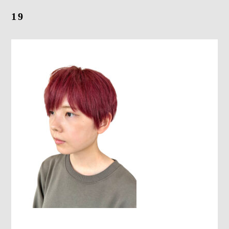
19
Gray Color Value
share salon H
地域特化型マーケティング支援サービス「TOCOYA-トコ
ヤ-」
Happis 英賀保店
079-239-8810
CONTACT