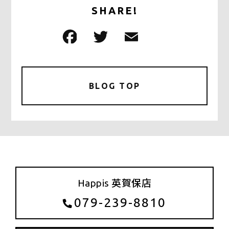
SHARE!
F
T
E
共
a
w
m
有
c
it
ai
e
te
l
BLOG TOP
b
r
o
o
k
Happis 英賀保店
079-239-8810