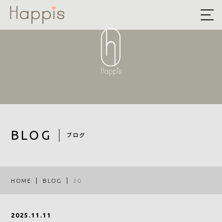
HOME
ABOUT US
予約方法まとめ
STYLE
BLOG
BLOG
ブログ
ACCESS
RECRUIT
HOME
BLOG
20
COMPANY
2025.11.11
ROOF EYE