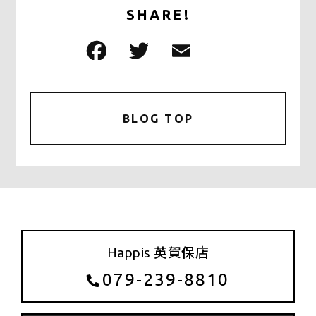
SHARE!
F
T
E
共
a
w
m
有
c
it
ai
e
te
l
BLOG TOP
b
r
o
o
k
Happis 英賀保店
079-239-8810