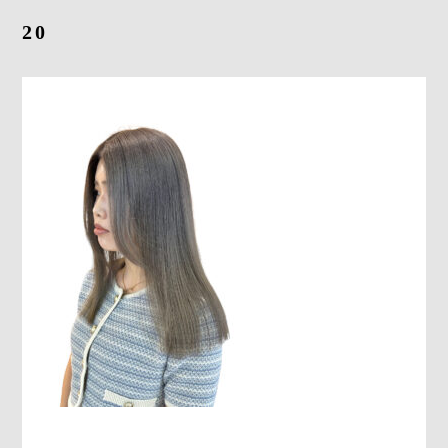
20
Gray Color Value
share salon H
地域特化型マーケティング支援サービス「TOCOYA-トコ
ヤ-」
Happis 英賀保店
079-239-8810
CONTACT