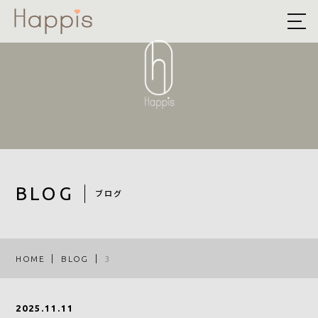
HOME
ABOUT US
予約方法まとめ
STYLE
BLOG
BLOG
ブログ
ACCESS
RECRUIT
HOME
BLOG
3
COMPANY
2025.11.11
ROOF EYE