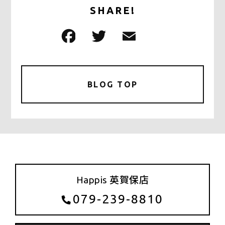
SHARE!
F
T
E
共
a
w
m
有
c
it
ai
e
te
l
BLOG TOP
b
r
o
o
k
Happis 英賀保店
079-239-8810