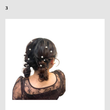
3
Gray Color Value
share salon H
地域特化型マーケティング支援サービス「TOCOYA-トコ
ヤ-」
Happis 英賀保店
079-239-8810
CONTACT