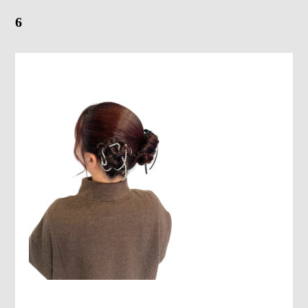
6
Gray Color Value
share salon H
地域特化型マーケティング支援サービス「TOCOYA-トコ
ヤ-」
Happis 英賀保店
079-239-8810
CONTACT