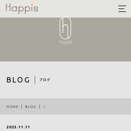
HOME
ABOUT US
予約方法まとめ
STYLE
BLOG
BLOG
ブログ
ACCESS
RECRUIT
HOME
BLOG
6
COMPANY
2025.11.11
ROOF EYE