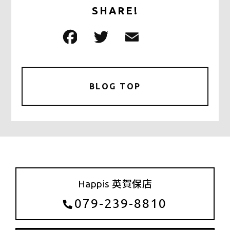
SHARE!
F
T
E
共
a
w
m
有
c
it
ai
e
te
l
BLOG TOP
b
r
o
o
k
Happis 英賀保店
079-239-8810