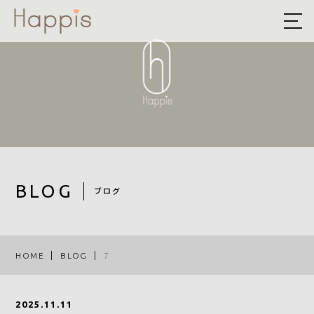
HOME
ABOUT US
予約方法まとめ
STYLE
BLOG
BLOG
ブログ
ACCESS
RECRUIT
HOME
BLOG
7
COMPANY
2025.11.11
ROOF EYE