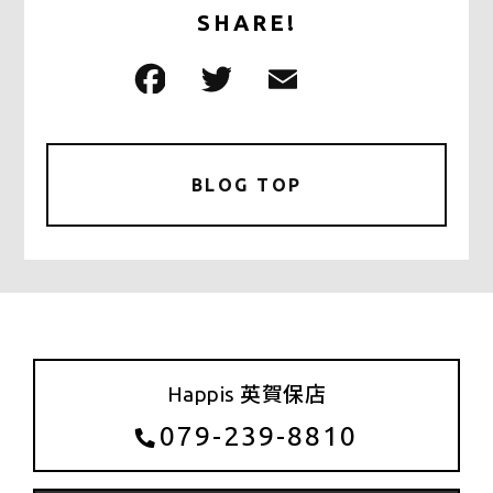
SHARE!
F
T
E
共
a
w
m
有
c
it
ai
e
te
l
BLOG TOP
b
r
o
o
k
Happis 英賀保店
079-239-8810