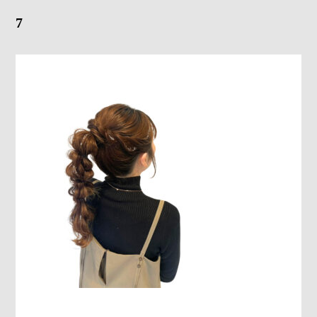
7
Gray Color Value
share salon H
地域特化型マーケティング支援サービス「TOCOYA-トコ
ヤ-」
Happis 英賀保店
079-239-8810
CONTACT