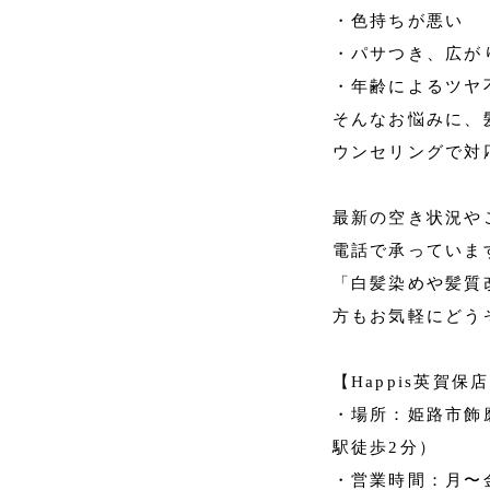
・色持ちが悪い
・パサつき、広が
・年齢によるツヤ
そんなお悩みに、
ウンセリングで対
最新の空き状況や
電話で承っていま
「白髪染めや髪質
方もお気軽にどう
【Happis英賀保
・場所：姫路市飾磨
駅徒歩2分）
・営業時間：月〜金 10