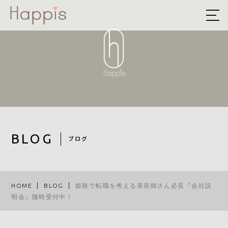
HOME
ABOUT US
予約方法まとめ
STYLE
BLOG
BLOG
ブログ
ACCESS
RECRUIT
HOME
BLOG
姫路で転職を考える美容師さん必見『会社説
明会』随時受付中！
COMPANY
ROOF EYE