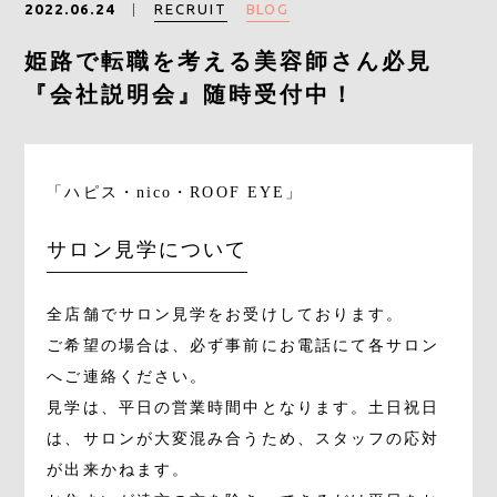
RECRUIT
BLOG
2022.06.24
Gray Color Value
姫路で転職を考える美容師さん必見
『会社説明会』随時受付中！
share salon H
地域特化型マーケティング支援サービス「TOCOYA-トコ
ヤ-」
「ハピス・nico・ROOF EYE」
サロン見学について
Happis 英賀保店
079-239-8810
全店舗でサロン見学をお受けしております。
ご希望の場合は、必ず事前にお電話にて各サロン
へご連絡ください。
CONTACT
見学は、平日の営業時間中となります。土日祝日
は、サロンが大変混み合うため、スタッフの応対
が出来かねます。