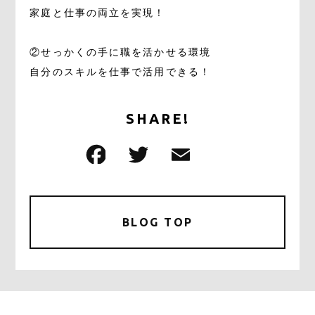
家庭と仕事の両立を実現！
②せっかくの手に職を活かせる環境
自分のスキルを仕事で活用できる！
SHARE!
F
T
E
共
a
w
m
有
c
it
ai
e
te
l
BLOG TOP
b
r
o
o
k