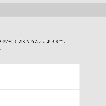
RECRUIT
COMPANY
ROOF EYE
返信が少し遅くなることがあります。
Gray Color Value
す。
share salon H
地域特化型マーケティング支援サービス「T
OCOYA-トコヤ-」
Happis 英賀保店
079-239-8810