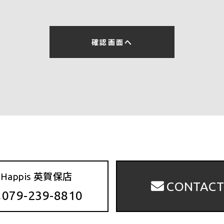
ーザーのIPアドレス、クッキー情報、位置情報、端末の個体
法）
確認画面へ
際に氏名、生年月日、住所、電話番号、メールアドレス、銀行
することがあります。また、ユーザーと提携先などとの間でな
先（情報提供元、広告主、広告配信先などを含みます。以下、
たサービスやソフトウエア、購入した商品、閲覧したページや
帯端末を通じてご利用の場合の当該端末の通信状態、利用に際し
報、端末の個体識別情報などの履歴情報および特性情報を、ユ
ます。
目的）
Happis 英賀保店
CONTAC
、以下のとおりです。
079-239-8810
修正、利用状況の閲覧を行っていただくために、氏名、住所、
およびそれらの代金などに関する情報を表示する目的