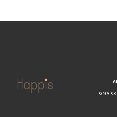
ユーザーにお知らせや連絡をするた
氏名や住所などの連絡先情報を利用
ユーザーの本人確認を行うために、
付き郵便の到達結果などの情報を利
ユーザーに代金を請求するために、
番号やクレジットカード番号などの
ユーザーが簡便にデータを入力でき
いて他のサービスなど（提携先が提
代金の支払を遅滞したり第三者に損
スを利用しようとするユーザーの利
ユーザーからのお問い合わせに対応
するにあたって必要となる情報や、
A
上記の利用目的に付随する目的
Gray Co
第4条（個人情報の第三者提供）
当社は、次に掲げる場合を除いて、