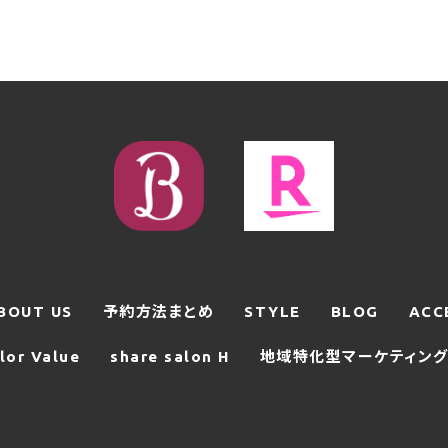
めにメールアドレスを利用する場合やユーザーに商品を送付し
する目的
氏名、生年月日、住所、電話番号、銀行口座番号、クレジット
用する目的
購入された商品名や数量、利用されたサービスの種類や期間、
支払に関する情報などを利用する目的
るようにするために、当社に登録されている情報を入力画面に
供するものも含みます）に転送したりする目的
害を発生させたりするなど、本サービスの利用規約に違反した
用をお断りするために、利用態様、氏名や住所など個人を特定
するために、お問い合わせ内容や代金の請求に関する情報など
ユーザーのサービス利用状況、連絡先情報などを利用する目的
BOUT US
予約方法まとめ
STYLE
BLOG
ACC
lor Value
share salon H
地域特化型マーケティング支
あらかじめユーザーの同意を得ることなく、第三者に個人情報