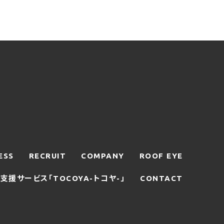
たり必要に応じて連絡したりするため、
カード番号、運転免許証番号、配達証明
回数、請求金額、氏名、住所、銀行口座
表示させたり、ユーザーのご指示に基づ
ユーザーや、不正・不当な目的でサービ
するための情報を利用する目的
当社がユーザーに対してサービスを提供
ESS
RECRUIT
COMPANY
ROOF EYE
援サービス「TOCOYA-トコヤ-」
CONTACT
を提供することはありません。ただし、