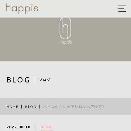
HOME
ABOUT US
予約方法まとめ
STYLE
BLOG
BLOG
ブログ
ACCESS
RECRUIT
HOME
BLOG
ハピスからシェアサロン出店決定！
COMPANY
BLOG
2022.08.30
ROOF EYE