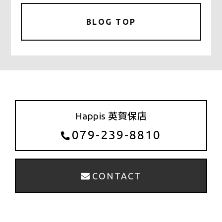
c
it
ai
e
te
l
BLOG TOP
b
r
o
o
k
Happis 英賀保店
079-239-8810
CONTACT