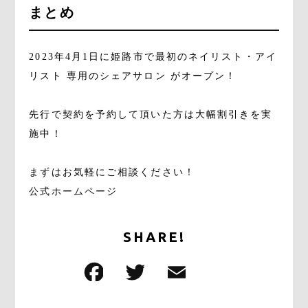
まとめ
2023年4月1日に姫路市で最初のネイリスト・アイ
リスト 専用のシェアサロン がオープン！
先行で契約を予約して頂いた方は大幅割引きを実
施中！
まずはお気軽にご相談ください！
公式ホームページ
SHARE!
F
T
E
共
a
w
m
有