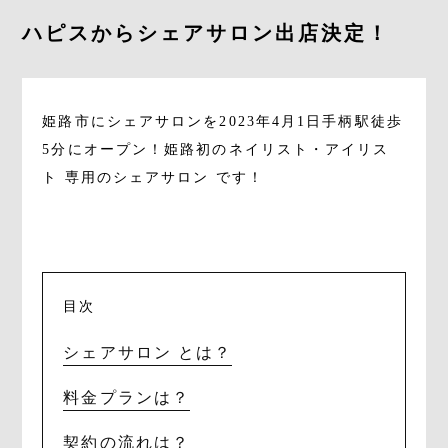
ハピスからシェアサロン出店決定！
Gray Color Value
share salon H
姫路市にシェアサロンを2023年4月1日手柄駅徒歩
地域特化型マーケティング支援サービス「TOCOYA-トコ
5分にオープン！姫路初のネイリスト・アイリス
ヤ-」
ト 専用のシェアサロン です！
Happis 英賀保店
079-239-8810
目次
シェアサロン とは？
CONTACT
料金プランは？
契約の流れは？