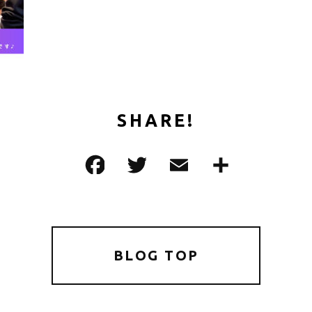
SHARE!
F
T
E
共
a
w
m
有
c
it
ai
e
te
l
b
r
BLOG TOP
o
o