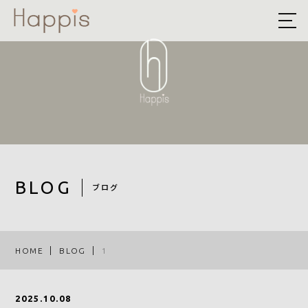
HOME
ABOUT US
予約方法まとめ
STYLE
BLOG
BLOG
ブログ
ACCESS
RECRUIT
HOME
BLOG
1
COMPANY
2025.10.08
ROOF EYE