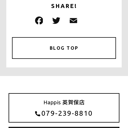
SHARE!
F
T
E
共
a
w
m
有
c
it
ai
e
te
l
BLOG TOP
b
r
o
o
k
Happis 英賀保店
079-239-8810