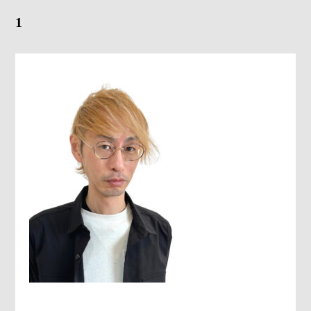
1
Gray Color Value
share salon H
地域特化型マーケティング支援サービス「TOCOYA-トコ
ヤ-」
Happis 英賀保店
079-239-8810
CONTACT