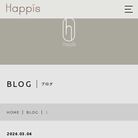
HOME
ABOUT US
予約方法まとめ
STYLE
BLOG
BLOG
ブログ
ACCESS
RECRUIT
HOME
BLOG
5
COMPANY
2026.03.06
ROOF EYE