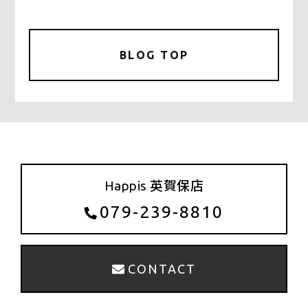
a
w
m
有
c
it
ai
e
te
l
BLOG TOP
b
r
o
o
k
Happis 英賀保店
079-239-8810
CONTACT