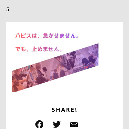
5
Gray Color Value
share salon H
地域特化型マーケティング支援サービス「TOCOYA-トコ
ヤ-」
Happis 英賀保店
079-239-8810
CONTACT
SHARE!
F
T
E
共