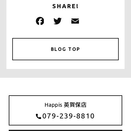
SHARE!
F
T
E
共
a
w
m
有
c
it
ai
e
te
l
BLOG TOP
b
r
o
o
k
Happis 英賀保店
079-239-8810