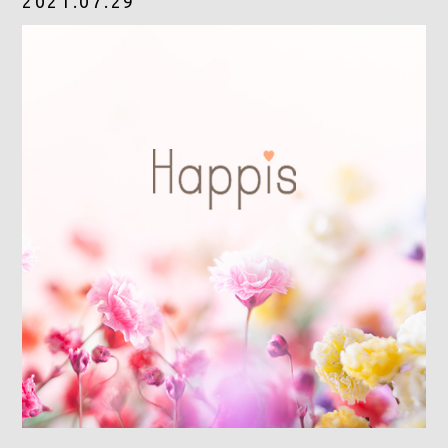
2021.07.29
Gray Color Value
share salon H
地域特化型マーケティング支援サービス「TOCOYA-トコ
ヤ-」
Happis 英賀保店
079-239-8810
CONTACT