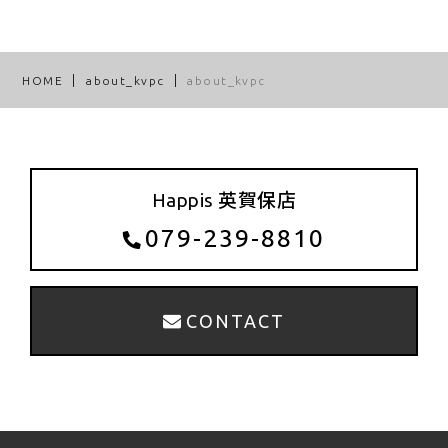
HOME
about_kvpc
about_kvpc
Happis 英賀保店
079-239-8810
CONTACT