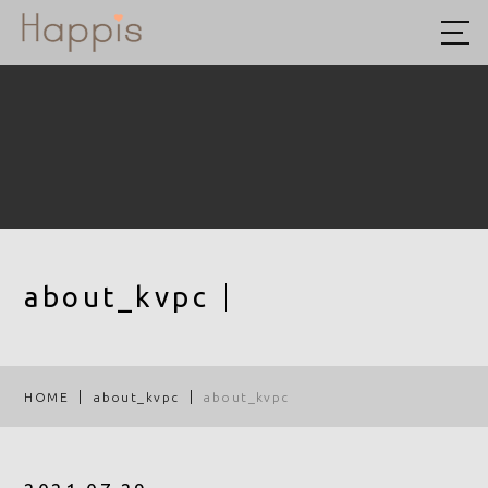
HOME
ABOUT US
予約方法まとめ
STYLE
BLOG
about_kvpc
ACCESS
RECRUIT
HOME
about_kvpc
about_kvpc
COMPANY
ROOF EYE