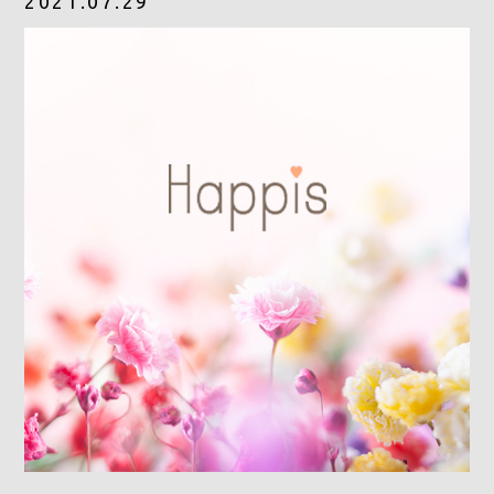
2021.07.29
Gray Color Value
share salon H
地域特化型マーケティング支援サービス「TOCOYA-トコ
ヤ-」
Happis 英賀保店
079-239-8810
CONTACT