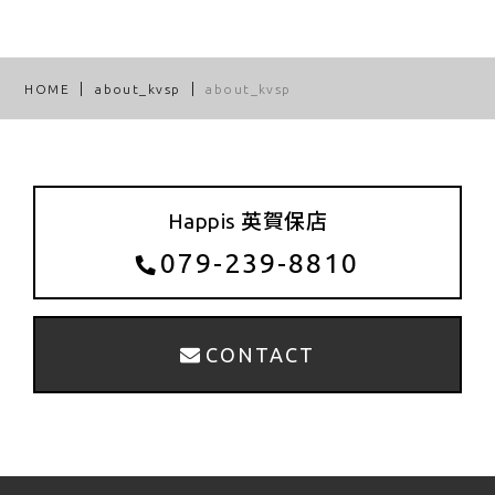
HOME
about_kvsp
about_kvsp
Happis 英賀保店
079-239-8810
CONTACT