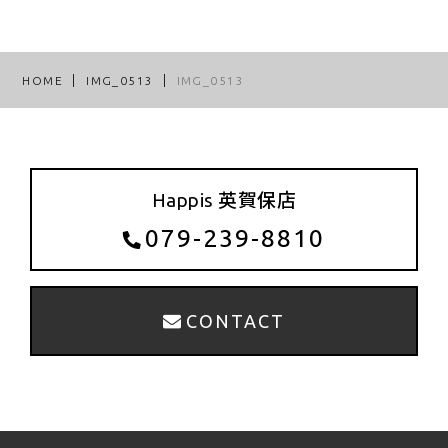
HOME
IMG_0513
IMG_0513
Happis 英賀保店
079-239-8810
CONTACT