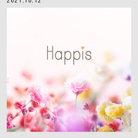
2021.10.12
Gray Color Value
share salon H
地域特化型マーケティング支援サービス「TOCOYA-トコ
ヤ-」
Happis 英賀保店
079-239-8810
CONTACT