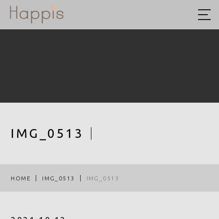
HOME
ABOUT US
予約方法まとめ
STYLE
BLOG
IMG_0513
ACCESS
RECRUIT
HOME
IMG_0513
IMG_0513
COMPANY
ROOF EYE