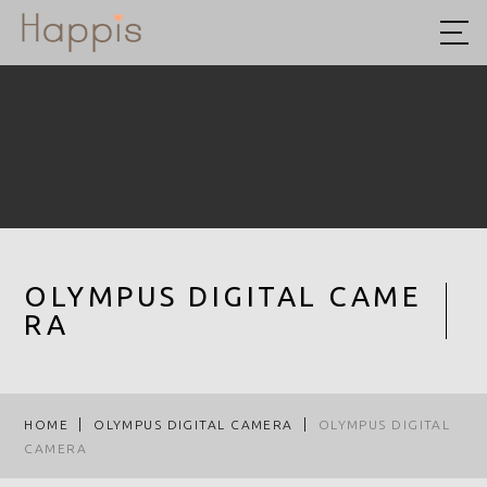
HOME
ABOUT US
予約方法まとめ
STYLE
BLOG
OLYMPUS DIGITAL CAME
RA
ACCESS
RECRUIT
COMPANY
HOME
OLYMPUS DIGITAL CAMERA
OLYMPUS DIGITAL
CAMERA
ROOF EYE