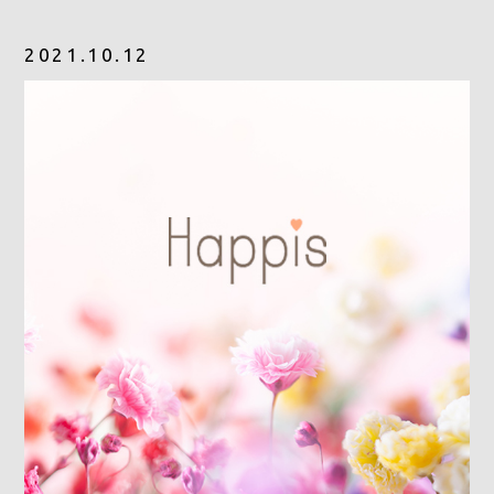
Gray Color Value
2021.10.12
share salon H
地域特化型マーケティング支援サービス「TOCOYA-トコ
ヤ-」
Happis 英賀保店
079-239-8810
CONTACT